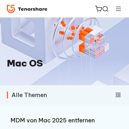
ReiBoot
for iOS
Mac OS
PDNob
Neu
PDF
Editor
Alle Themen
iAnyGo
MDM von Mac 2025 entfernen