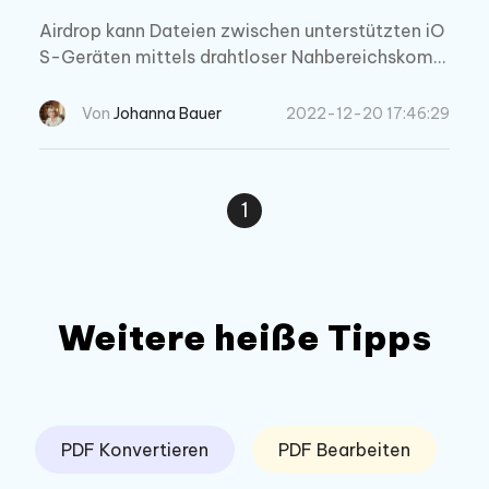
Airdrop kann Dateien zwischen unterstützten iO
S-Geräten mittels drahtloser Nahbereichskomm
unikation übertragen. Dieser Blog soll Nutzern he
lfen, ihr Airdrop von iPhone zu Mac nicht funktio
Von
Johanna Bauer
2022-12-20 17:46:29
niert Problem zu beheben.
1
Weitere heiße Tipps
PDF Konvertieren
PDF Bearbeiten