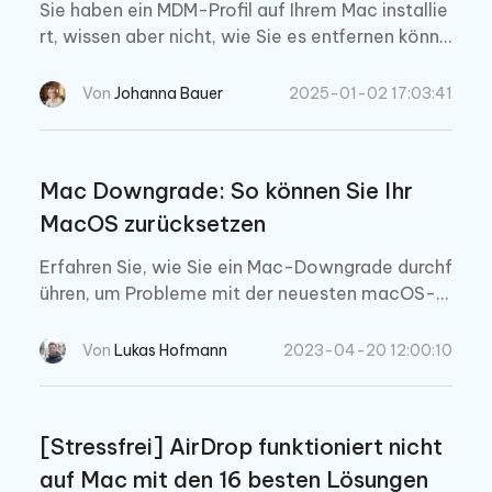
Sie haben ein MDM-Profil auf Ihrem Mac installie
rt, wissen aber nicht, wie Sie es entfernen könne
n? Lesen Sie diesen Artikel, um zu erfahren, wie
Sie MDM von Macbook, Macbook Pro und Macb
Von
Johanna Bauer
2025-01-02 17:03:41
ook Mini entfernen können.
Mac Downgrade: So können Sie Ihr
MacOS zurücksetzen
Erfahren Sie, wie Sie ein Mac-Downgrade durchf
ühren, um Probleme mit der neuesten macOS-V
ersion zu beheben. Entdecken Sie zwei Methode
n zur Durchführung des Downgrades, einschließli
Von
Lukas Hofmann
2023-04-20 12:00:10
ch der Verwendung eines Time-Machine-Backu
ps oder einer Neuinstallation von macOS mit ein
em bootfähigen Datenträger. Lesen Sie diesen
[Stressfrei] AirDrop funktioniert nicht
Artikel, um sich auf das Downgrade vorzubereit
auf Mac mit den 16 besten Lösungen
en und mögliche Fehler zu beheben.