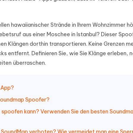
herstellen
Hot
Neu
e Dateien auf Mac
hare KI Bypass
 - Android Fake GPS APP
iCareFone Transfer APP
rstellen
te in menschenähnliche Inhalte
Standort ohne PC ändern
Whatsapp Chat übertragen
ln
llen hawaiianischer Strände in Ihrem Wohnzimmer h
Android/iPhone
ebetsruf aus einer Moschee in Istanbul? Dieser Spoo
p Pro APP
en Klängen dorthin transportieren. Keine Grenzen me
ostenlos mit KI bereinigen
icks entfernt. Definieren Sie, wie Sie Klänge erleben, 
eiten überraschen.
p App?
r Soundmap Spoofer?
ap spoofen kann? Verwenden Sie den besten Soundm
in SoundMap verboten? Wie vermeidet man eine Sper