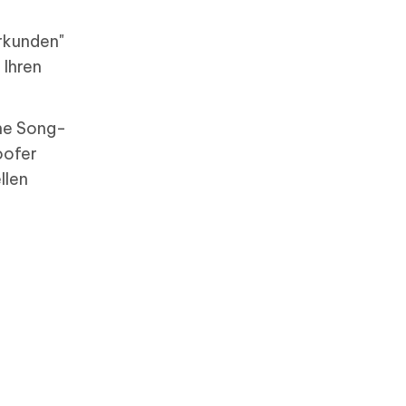
rkunden"
 Ihren
ene Song-
oofer
llen