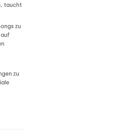
, taucht
Songs zu
 auf
en
ngen zu
iale