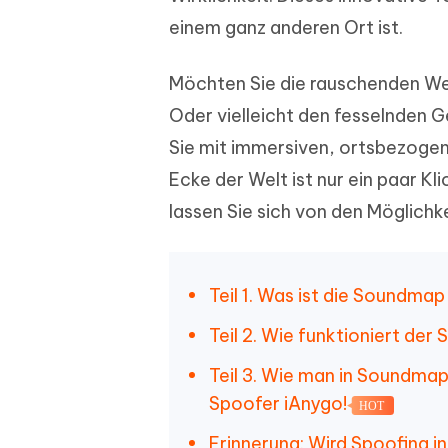
Wieder
Gelöschte Dateien unter Windows
Tenorshare KI Writer
einem ganz anderen Ort ist.
wiederherstellen
Gelöscht
Tenors
iAnyGo - iOS APP
iAnyGo
Mit KI intelligenter, schneller und besser
wiederhe
schreiben
KI Inhal
iPhone Standort ohne PC ändern
Android 
umwande
Möchten Sie die rauschenden We
Alle Produkte Anzeigen
Oder vielleicht den fesselnden G
UltData for Android APP
Cleanu
Sie mit immersiven, ortsbezogen
Android Datenrettung ohne PC
iPhone k
Ecke der Welt ist nur ein paar Kl
lassen Sie sich von den Möglichk
Teil 1. Was ist die Soundma
Teil 2. Wie funktioniert de
Teil 3. Wie man in Soundm
Spoofer iAnygo!
HOT
Erinnerung: Wird Spoofing 