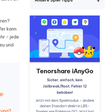
Andere Spiel Tipps
ören?
Weitere Nützliche Tipps
fer kann
hr - jede
Mehr Nützliche Tipps
neu und
Tenorshare iAnyGo
Sicher, einfach, kein
Jailbreak/Root, Fehler 12
behoben!
ap
Jetzt mit dem Spielmodus – ändere
deinen Standort direkt in LBS-
rung?
Spielen wie Pokémon GO. Jetzt los!