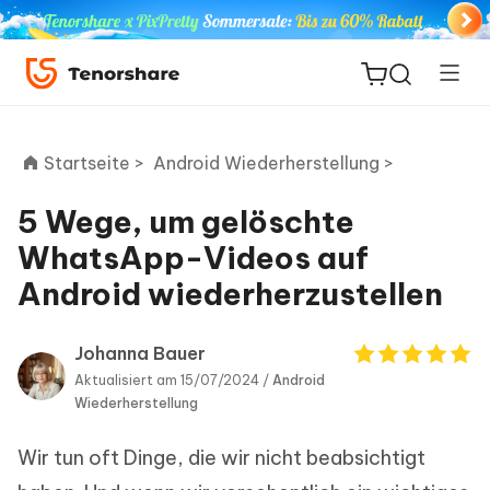
Startseite >
Android Wiederherstellung >
5 Wege, um gelöschte
ReiBoot
WhatsApp-Videos auf
for iOS
Android wiederherzustellen
PDNob
Neu
PDF
Johanna Bauer
Editor
Aktualisiert am 15/07/2024 /
Android
Wiederherstellung
iAnyGo
Wir tun oft Dinge, die wir nicht beabsichtigt