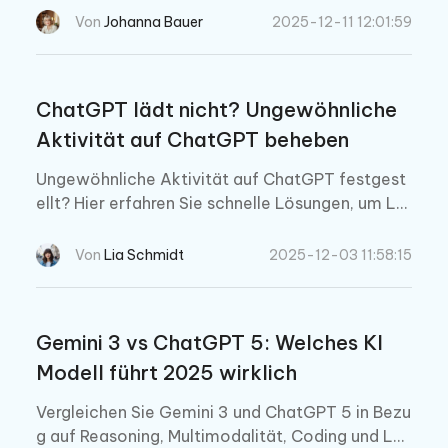
oblem Schritt für Schritt beheben. Lernen Sie jet
Von
Johanna Bauer
2025-12-11 12:01:59
zt, wie Sie Ihr YouTube Recap ansehen können.
ChatGPT lädt nicht? Ungewöhnliche
Aktivität auf ChatGPT beheben
Ungewöhnliche Aktivität auf ChatGPT festgest
ellt? Hier erfahren Sie schnelle Lösungen, um Lo
ginprobleme und Sicherheitswarnungen zu behe
ben und Ihr Konto mit einfachen Schritten zu sc
Von
Lia Schmidt
2025-12-03 11:58:15
hützen.
Gemini 3 vs ChatGPT 5: Welches KI
Modell führt 2025 wirklich
Vergleichen Sie Gemini 3 und ChatGPT 5 in Bezu
g auf Reasoning, Multimodalität, Coding und Lei