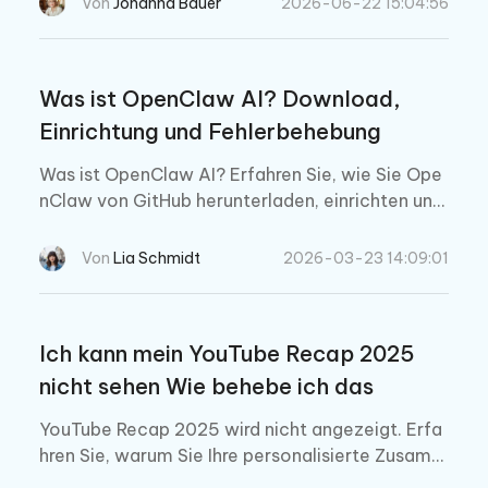
Von
Johanna Bauer
2026-06-22 15:04:56
Was ist OpenClaw AI? Download,
Einrichtung und Fehlerbehebung
Was ist OpenClaw AI? Erfahren Sie, wie Sie Ope
nClaw von GitHub herunterladen, einrichten und
häufige Probleme mit diesem Open Source KI A
utomatisierungstool beheben.
Von
Lia Schmidt
2026-03-23 14:09:01
Ich kann mein YouTube Recap 2025
nicht sehen Wie behebe ich das
YouTube Recap 2025 wird nicht angezeigt. Erfa
hren Sie, warum Sie Ihre personalisierte Zusamm
enfassung nicht sehen können und wie Sie das Pr