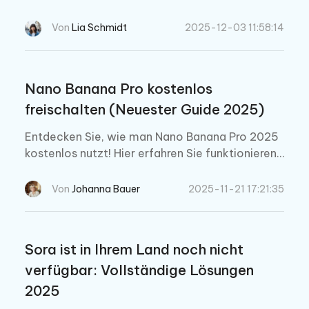
stung in realen Anwendungen. Finden Sie heraus,
welches KI Modell im Jahr 2025 die besten Erge
Von
Lia Schmidt
2025-12-03 11:58:14
bnisse liefert.
Nano Banana Pro kostenlos
freischalten (Neuester Guide 2025)
Entdecken Sie, wie man Nano Banana Pro 2025
kostenlos nutzt! Hier erfahren Sie funktionierend
e Plattformen, versteckte Tricks und kreative Pr
ompts, um 4K-Bilder, Diagramme, Ads, Memes,
Von
Johanna Bauer
2025-11-21 17:21:35
Comics und Modedesigns ohne Kosten zu erstell
en. Wer wissen will, wie kann man nano banana
pro kostenlos nutzen, findet hier alles Wichtige.
Sora ist in Ihrem Land noch nicht
verfügbar: Vollständige Lösungen
2025