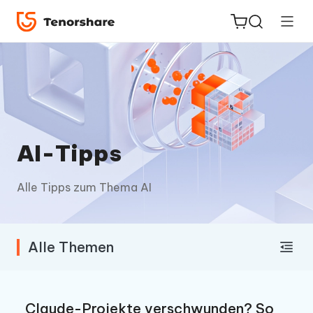
ReiBoot
for iOS
AI-Tipps
PDNob
Alle Tipps zum Thema AI
Neu
PDF
Editor
Alle Themen
iAnyGo
Claude-Projekte verschwunden? So