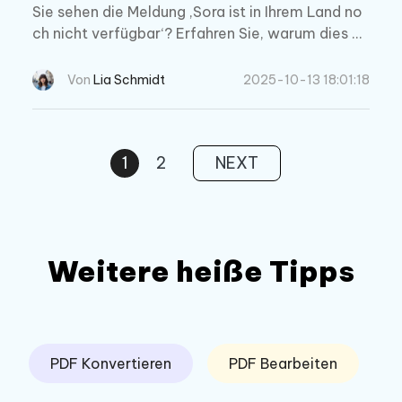
Sie sehen die Meldung ‚Sora ist in Ihrem Land no
ch nicht verfügbar‘? Erfahren Sie, warum dies pa
ssiert, wann Sora möglicherweise verfügbar sei
n wird und wie Sie sicher von eingeschränkten R
Von
Lia Schmidt
2025-10-13 18:01:18
egionen darauf zugreifen können.
1
2
NEXT
Weitere heiße Tipps
PDF Konvertieren
PDF Bearbeiten