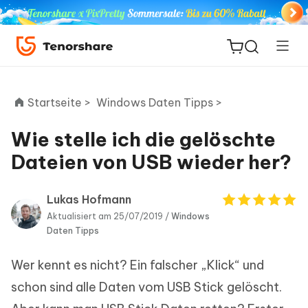
Startseite >
Windows Daten Tipps >
Wie stelle ich die gelöschte
ReiBoot
Dateien von USB wieder her?
for iOS
Lukas Hofmann
PDNob
Aktualisiert am 25/07/2019 /
Windows
Neu
PDF
Daten Tipps
Editor
Wer kennt es nicht? Ein falscher „Klick“ und
iAnyGo
schon sind alle Daten vom USB Stick gelöscht.