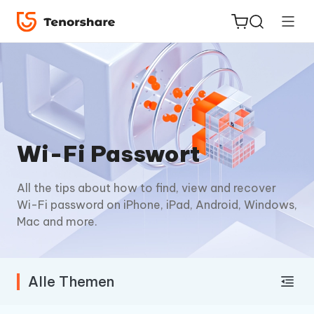
ReiBoot
for iOS
Wi-Fi Passwort
PDNob
All the tips about how to find, view and recover
Neu
PDF
Wi-Fi password on iPhone, iPad, Android, Windows,
Editor
Mac and more.
iAnyGo
Alle Themen