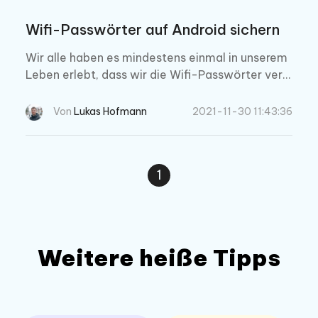
Wifi-Passwörter auf Android sichern
Wir alle haben es mindestens einmal in unserem
Leben erlebt, dass wir die Wifi-Passwörter verg
essen haben und die Wut verspüren, dass wir uns
an nichts mehr erinnern können. Heute werden Si
Von
Lukas Hofmann
2021-11-30 11:43:36
e lernen, wie man Wifi-Passwörter auf Android
sichern kann. Wenn Sie das lernen, können Sie si
ch sofort an die Passwörter erinnern, ohne Zeit
1
zu verschwenden.
Weitere heiße Tipps