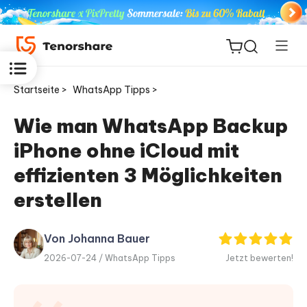
Startseite >
WhatsApp Tipps >
Wie man WhatsApp Backup
iPhone ohne iCloud mit
ReiBoot
for iOS
effizienten 3 Möglichkeiten
erstellen
PDNob
Neu
PDF
Editor
Von Johanna Bauer
2026-07-24 /
WhatsApp Tipps
Jetzt bewerten!
iAnyGo