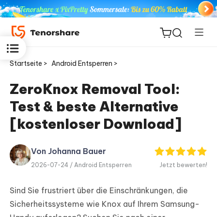
Startseite >
Android Entsperren >
ZeroKnox Removal Tool:
Test & beste Alternative
ReiBoot
for iOS
[kostenloser Download]
PDNob
Von Johanna Bauer
Neu
PDF
2026-07-24 /
Android Entsperren
Jetzt bewerten!
Editor
Sind Sie frustriert über die Einschränkungen, die
iAnyGo
Sicherheitssysteme wie Knox auf Ihrem Samsung-