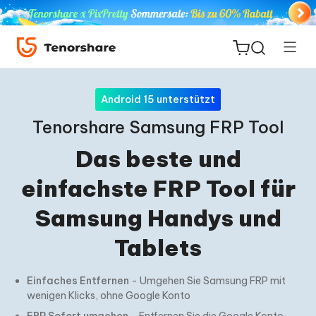
Android 15 unterstützt
Tenorshare Samsung FRP Tool
Das beste und
ReiBoot
for iOS
einfachste FRP Tool für
PDNob
Samsung Handys und
Neu
PDF
Tablets
Editor
Einfaches Entfernen
iAnyGo
- Umgehen Sie Samsung FRP mit
wenigen Klicks,
ohne Google Konto