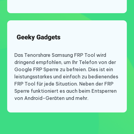
Einfach und effizient – so würde ich dieses
Das Tenorshare Samsung FRP Tool wird
Tenorshare Samsung FRP Tool ist ein
Tenorshare FRP Tool beschreiben. Ich habe
dringend empfohlen, um Ihr Telefon von der
hervorragender FRP Entsperrer, der zum
es ausprobiert und es hat die FRP Sperre auf
Google FRP Sperre zu befreien. Dies ist ein
Umgehen der FRP Sperre auf Samsung- und
meinem Android Gerät problemlos entfernt.
leistungsstarkes und einfach zu bedienendes
anderen Android-Handys verwendet werden
Es setzt den Goldstandard für FRP Bypass
FRP Tool für jede Situation. Neben der FRP
kann. Wenn Sie nach einem Werksreset
Tools. Probieren Sie es bei Bedarf aus!
Sperre funktioniert es auch beim Entsperren
Probleme mit der FRP Sperre haben, können
von Android-Geräten und mehr.
Sie versuchen, dieses Problem mit dem
einfachen Tenorshare Samsung FRP Tool zu
lösen.