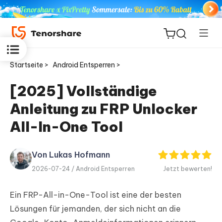
Startseite >
Android Entsperren >
[2025] Vollständige
Anleitung zu FRP Unlocker
ReiBoot
for iOS
All-In-One Tool
PDNob
Von Lukas Hofmann
Neu
PDF
2026-07-24 /
Android Entsperren
Jetzt bewerten!
Editor
Ein FRP-All-in-One-Tool ist eine der besten
iAnyGo
Lösungen für jemanden, der sich nicht an die