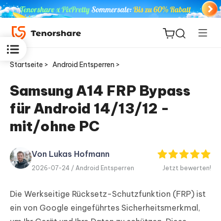
Startseite >
Android Entsperren >
Samsung A14 FRP Bypass
für Android 14/13/12 -
ReiBoot
for iOS
mit/ohne PC
PDNob
Von Lukas Hofmann
Neu
PDF
2026-07-24 /
Android Entsperren
Jetzt bewerten!
Editor
Die Werkseitige Rücksetz-Schutzfunktion (FRP) ist
iAnyGo
ein von Google eingeführtes Sicherheitsmerkmal,