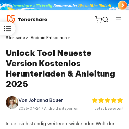
Startseite >
Android Entsperren >
Unlock Tool Neueste
Version Kostenlos
ReiBoot
for iOS
Herunterladen & Anleitung
2025
PDNob
Neu
PDF
Editor
Von Johanna Bauer
2026-07-24 /
Android Entsperren
Jetzt bewerten!
iAnyGo
In der sich ständig weiterentwickelnden Welt der