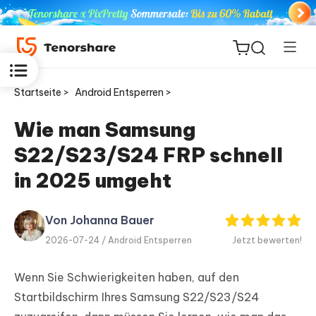
Startseite >
Android Entsperren >
Wie man Samsung
S22/S23/S24 FRP schnell
ReiBoot
for iOS
in 2025 umgeht
PDNob
Von Johanna Bauer
Neu
PDF
2026-07-24 /
Android Entsperren
Jetzt bewerten!
Editor
Wenn Sie Schwierigkeiten haben, auf den
iAnyGo
Startbildschirm Ihres Samsung S22/S23/S24