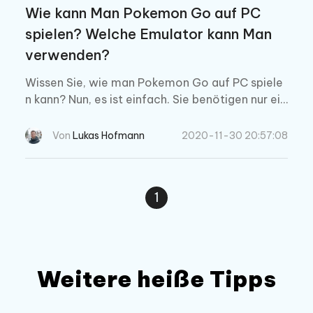
Wie kann Man Pokemon Go auf PC
spielen? Welche Emulator kann Man
verwenden?
Wissen Sie, wie man Pokemon Go auf PC spiele
n kann? Nun, es ist einfach. Sie benötigen nur ein
en guten Pokemon Go Emulator, um das Spiel a
uf einer anderen Plattform auszuführen, die in di
Von
Lukas Hofmann
2020-11-30 20:57:08
eser Situation ein Windows PC ist. Wenn Sie me
hr über das Spielen von Pokemon Go auf einem
PC erfahren möchten, lesen Sie unseren Artikel.
1
Weitere heiße Tipps