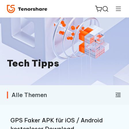
ReiBoot
for iOS
Tech Tipps
PDNob
Neu
PDF
Editor
Alle Themen
iAnyGo
GPS Faker APK für iOS / Android
kostenloser Download