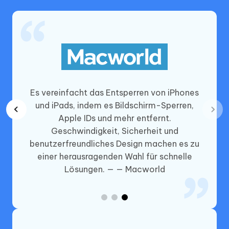
lle und
Es vereinfacht das Entsperren von iPhones
en von
und iPads, indem es Bildschirm-Sperren,
iter
Apple IDs und mehr entfernt.
er
Geschwindigkeit, Sicherheit und
 es ein
benutzerfreundliches Design machen es zu
elosen
einer herausragenden Wahl für schnelle
UO
Lösungen. — — Macworld