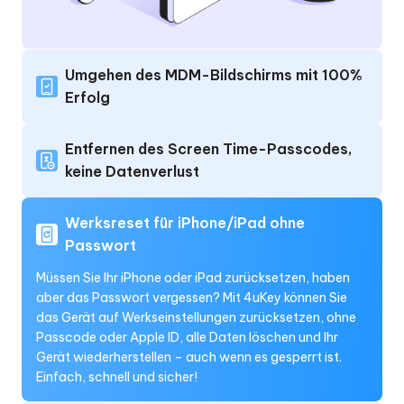
Umgehen des MDM-Bildschirms mit 100%
Erfolg
Entfernen des Screen Time-Passcodes,
keine Datenverlust
Werksreset für iPhone/iPad ohne
Passwort
Müssen Sie Ihr iPhone oder iPad zurücksetzen, haben
aber das Passwort vergessen? Mit 4uKey können Sie
das Gerät auf Werkseinstellungen zurücksetzen, ohne
Passcode oder Apple ID, alle Daten löschen und Ihr
Gerät wiederherstellen – auch wenn es gesperrt ist.
Einfach, schnell und sicher!