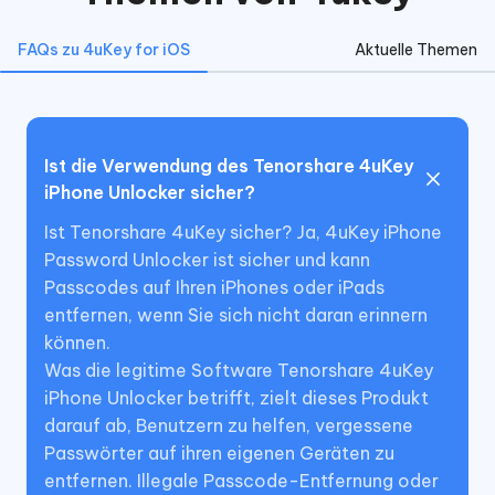
FAQs zu 4uKey for iOS
Aktuelle Themen
Ist die Verwendung des Tenorshare 4uKey
iPhone Unlocker sicher?
Ist Tenorshare 4uKey sicher? Ja, 4uKey iPhone
Password Unlocker ist sicher und kann
Passcodes auf Ihren iPhones oder iPads
entfernen, wenn Sie sich nicht daran erinnern
können.
Was die legitime Software Tenorshare 4uKey
iPhone Unlocker betrifft, zielt dieses Produkt
darauf ab, Benutzern zu helfen, vergessene
Passwörter auf ihren eigenen Geräten zu
entfernen. Illegale Passcode-Entfernung oder