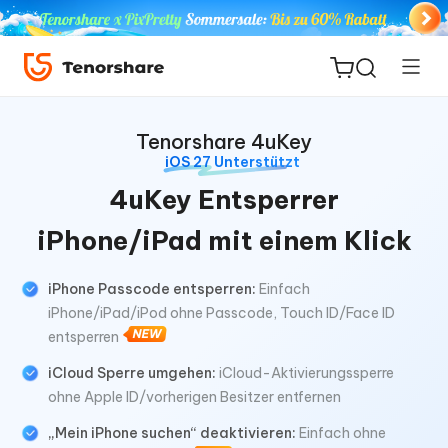
Tenorshare 4uKey
iOS 27 Unterstützt
4uKey Entsperrer
ReiBoot
iPhone/iPad mit einem Klick
for iOS
iPhone Passcode entsperren:
Einfach
PDNob
iPhone/iPad/iPod ohne Passcode, Touch ID/Face ID
Neu
PDF
entsperren
Editor
iCloud Sperre umgehen:
iCloud-Aktivierungssperre
ohne Apple ID/vorherigen Besitzer entfernen
iAnyGo
„Mein iPhone suchen“ deaktivieren:
Einfach ohne