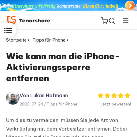
Startseite >
Tipps für iPhone >
Wie kann man die iPhone-
Aktivierungssperre
ReiBoot
for iOS
entfernen
PDNob
Von Lukas Hofmann
Neu
PDF
2026-07-24 /
Tipps für iPhone
Jetzt bewerten!
Editor
Um dies zu vermeiden, müssen Sie jede Art von
iAnyGo
Verknüpfung mit dem Vorbesitzer entfernen. Dabei