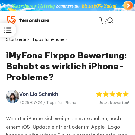
Startseite >
Tipps für iPhone >
iMyFone Fixppo Bewertung:
Behebt es wirklich iPhone-
ReiBoot
for iOS
Probleme?
PDNob
Von Lia Schmidt
Neu
PDF
2026-07-24 /
Tipps für iPhone
Jetzt bewerten!
Editor
Wenn Ihr iPhone sich weigert einzuschalten, nach
iAnyGo
einem iOS-Update einfriert oder im Apple-Logo