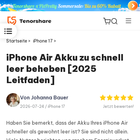
Startseite >
iPhone 17 >
iPhone Air Akku zu schnell
leer beheben [2025
ReiBoot
for iOS
Leitfaden]
PDNob
Von Johanna Bauer
Neu
PDF
2026-07-24 /
iPhone 17
Jetzt bewerten!
Editor
Haben Sie bemerkt, dass der Akku Ihres iPhone Air
iAnyGo
schneller als gewohnt leer ist? Sie sind nicht allein.