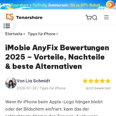
Startseite >
Tipps für iPhone >
iMobie AnyFix Bewertungen
2025 – Vorteile, Nachteile
ReiBoot
for iOS
& beste Alternativen
PDNob
Von Lia Schmidt
Neu
PDF
2026-07-24 /
Tipps für iPhone
Jetzt bewerten!
Editor
Wenn Ihr iPhone beim Apple-Logo hängen bleibt
iAnyGo
oder der Bildschirm einfriert, kann das der