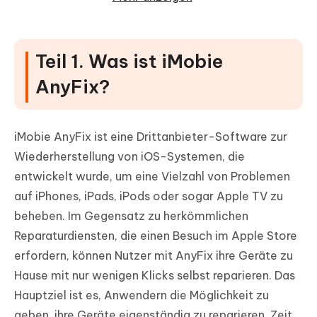
Beste Alternativen zu iMobie AnyFix:
Tenorshare ReiBoot
Teil 1. Was ist iMobie
FAQs zu TunesKit iOS System Repair
AnyFix?
Bewertungen
iMobie AnyFix ist eine Drittanbieter-Software zur
Wiederherstellung von iOS-Systemen, die
entwickelt wurde, um eine Vielzahl von Problemen
auf iPhones, iPads, iPods oder sogar Apple TV zu
beheben. Im Gegensatz zu herkömmlichen
Reparaturdiensten, die einen Besuch im Apple Store
erfordern, können Nutzer mit AnyFix ihre Geräte zu
Hause mit nur wenigen Klicks selbst reparieren. Das
Hauptziel ist es, Anwendern die Möglichkeit zu
geben, ihre Geräte eigenständig zu reparieren, Zeit