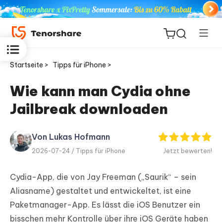
Startseite >
Tipps für iPhone >
Wie kann man Cydia ohne
Jailbreak downloaden
ReiBoot
for iOS
Von Lukas Hofmann
PDNob
2026-07-24 /
Tipps für iPhone
Jetzt bewerten!
Neu
PDF
Editor
Cydia-App, die von Jay Freeman („Saurik“ – sein
Aliasname) gestaltet und entwickeltet, ist eine
iAnyGo
Paketmanager-App. Es lässt die iOS Benutzer ein
bisschen mehr Kontrolle über ihre iOS Geräte haben