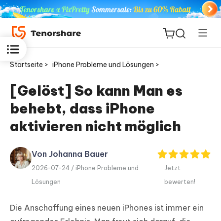
Startseite >
iPhone Probleme und Lösungen >
[Gelöst] So kann Man es
behebt, dass iPhone
ReiBoot
for iOS
aktivieren nicht möglich
PDNob
Von Johanna Bauer
Neu
PDF
2026-07-24 /
iPhone Probleme und
Jetzt
Editor
Lösungen
bewerten!
iAnyGo
Die Anschaffung eines neuen iPhones ist immer ein