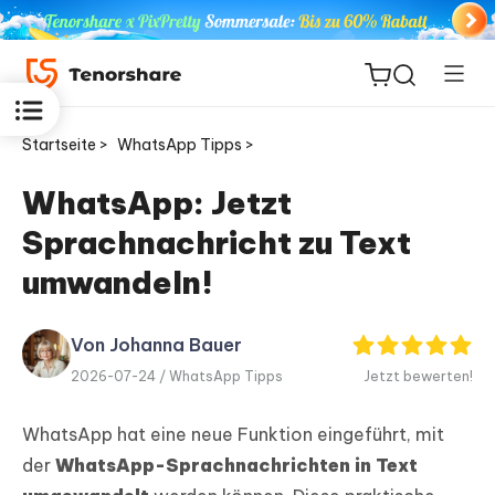
Startseite >
WhatsApp Tipps >
WhatsApp: Jetzt
Sprachnachricht zu Text
ReiBoot
for iOS
umwandeln!
PDNob
Von Johanna Bauer
Neu
PDF
2026-07-24 /
WhatsApp Tipps
Jetzt bewerten!
Editor
WhatsApp hat eine neue Funktion eingeführt, mit
iAnyGo
der
WhatsApp-Sprachnachrichten in Text