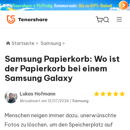
Startseite >
Samsung >
Samsung Papierkorb: Wo ist
ReiBoot
der Papierkorb bei einem
for iOS
Samsung Galaxy
PDNob
Neu
PDF
Lukas Hofmann
Editor
Aktualisiert am 12/07/2024 /
Samsung
Menschen neigen immer dazu, unerwünschte
iAnyGo
Fotos zu löschen, um den Speicherplatz auf