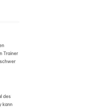
en
n Trainer
e schwer
l des
y kann