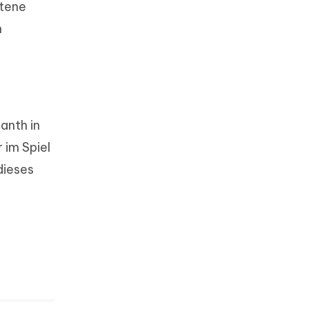
ltene
n
anth in
im Spiel
dieses