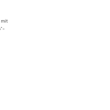
 mit
o"-