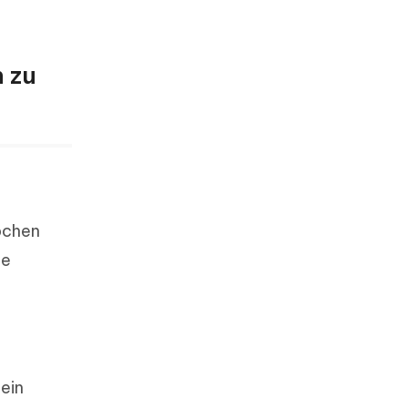
h zu
bchen
ie
sein