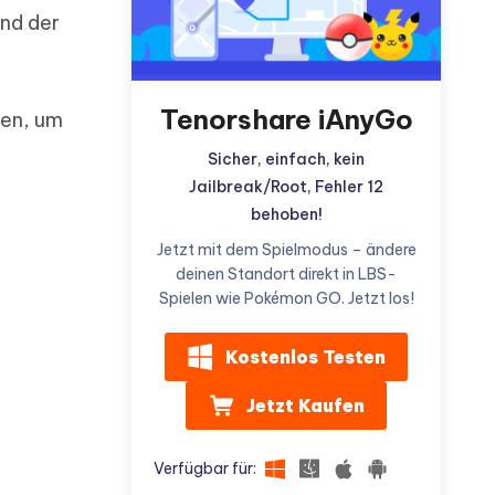
und der
Tenorshare iAnyGo
Weitere Nützliche Tipps
hen, um
Sicher, einfach, kein
Mehr Nützliche Tipps
Jailbreak/Root, Fehler 12
behoben!
Jetzt mit dem Spielmodus – ändere
deinen Standort direkt in LBS-
Spielen wie Pokémon GO. Jetzt los!
Kostenlos Testen
Jetzt Kaufen
Verfügbar für: