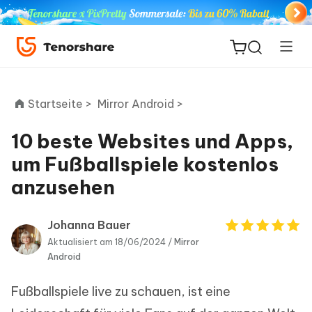
Startseite >
Mirror Android >
10 beste Websites und Apps,
ReiBoot
um Fußballspiele kostenlos
for iOS
anzusehen
PDNob
Neu
PDF
Johanna Bauer
Editor
Aktualisiert am 18/06/2024 /
Mirror
Android
iAnyGo
Fußballspiele live zu schauen, ist eine