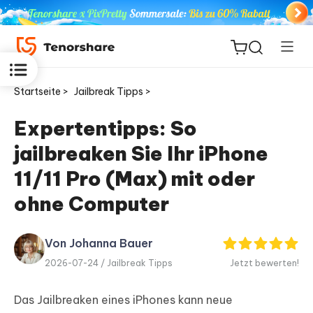
Startseite >
Jailbreak Tipps >
Expertentipps: So
jailbreaken Sie Ihr iPhone
ReiBoot
for iOS
11/11 Pro (Max) mit oder
ohne Computer
PDNob
Neu
PDF
Editor
Von Johanna Bauer
2026-07-24 /
Jailbreak Tipps
Jetzt bewerten!
iAnyGo
Das Jailbreaken eines iPhones kann neue