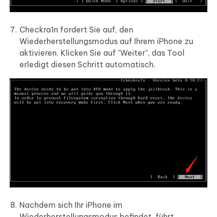
Checkra1n fordert Sie auf, den
Wiederherstellungsmodus auf Ihrem iPhone zu
aktivieren. Klicken Sie auf "Weiter", das Tool
erledigt diesen Schritt automatisch.
Nachdem sich Ihr iPhone im
Wiederherstellungsmodus befindet, führt