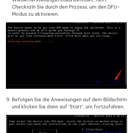
Checkra1n Sie durch den Prozess, um den DFU-
Modus zu aktivieren.
Befolgen Sie die Anweisungen auf dem Bildschirm
und klicken Sie dann auf "Start", um fortzufahren.