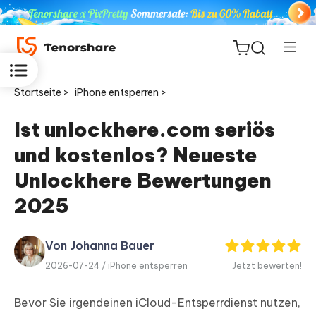
Startseite >
iPhone entsperren >
Ist unlockhere.com seriös
und kostenlos? Neueste
ReiBoot
for iOS
Unlockhere Bewertungen
2025
PDNob
Neu
PDF
Editor
Von Johanna Bauer
2026-07-24 /
iPhone entsperren
Jetzt bewerten!
iAnyGo
Bevor Sie irgendeinen iCloud-Entsperrdienst nutzen,