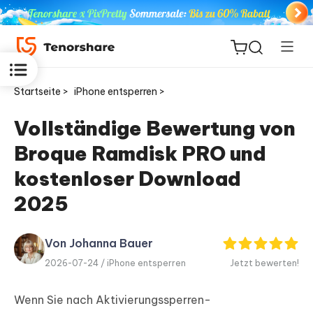
Startseite >
iPhone entsperren >
Vollständige Bewertung von
Broque Ramdisk PRO und
ReiBoot
for iOS
kostenloser Download
2025
PDNob
Neu
PDF
Editor
Von Johanna Bauer
2026-07-24 /
iPhone entsperren
Jetzt bewerten!
iAnyGo
Wenn Sie nach Aktivierungssperren-