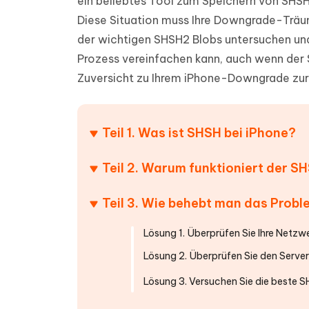
ein beliebtes Tool zum Speichern von SHSH
PDF Dokumente mit KI zusammenfassen
Update
KI-gener
Diese Situation muss Ihre Downgrade-Träum
4DDiG - Windows Daten Retten
4DDiG 
Sekunde
Mobil
Wieder
Gelöschte Dateien unter Windows
der wichtigen SHSH2 Blobs untersuchen un
Tenorshare KI Writer
wiederherstellen
Gelöscht
Tenors
Prozess vereinfachen kann, auch wenn der S
iAnyGo - iOS APP
iAnyGo
Mit KI intelligenter, schneller und besser
wiederhe
schreiben
KI Inhal
Zuversicht zu Ihrem iPhone-Downgrade zu
iPhone Standort ohne PC ändern
Android 
umwande
Alle Produkte Anzeigen
UltData for Android APP
Cleanu
Teil 1. Was ist SHSH bei iPhone?
Android Datenrettung ohne PC
iPhone k
Teil 2. Warum funktioniert der S
Teil 3. Wie behebt man das Prob
Lösung 1. Überprüfen Sie Ihre Netz
Lösung 2. Überprüfen Sie den Serve
Lösung 3. Versuchen Sie die beste 