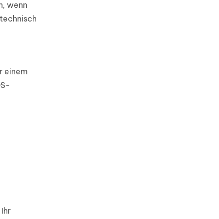
n, wenn
 technisch
r einem
OS-
Ihr