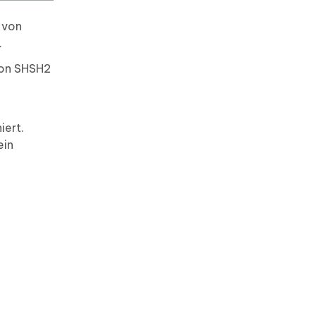
 von
.
von SHSH2
iert.
ein