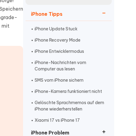
Sorge!
neuen Funktionen entdecken
itung
 Speichern
Jetzt Ansehen
iPhone Tipps
Starten
ngrade-
 mit
iPhone Update Stuck
iPhone Recovery Mode
Weitere Nützliche Tipps
iPhone Entwicklermodus
iPhone-Nachrichten vom
Mehr Nützliche Tipps
Computer aus lesen
SMS vom iPhone sichern
iPhone-Kamera funktioniert nicht
Gelöschte Sprachmemos auf dem
iPhone wiederherstellen
Xiaomi 17 vs iPhone 17
iPhone Problem