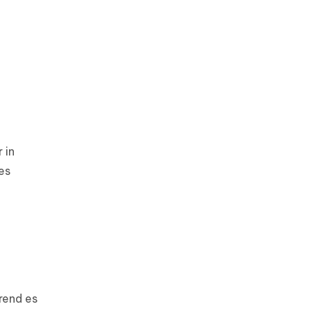
 in
es
rend es