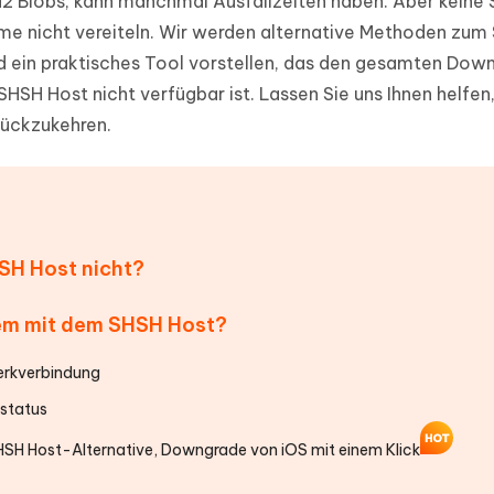
2 Blobs, kann manchmal Ausfallzeiten haben. Aber keine 
ierte Präsentationen in
Kostenloses KI Tool zur Fotobearbe
e nicht vereiteln. Wir werden alternative Methoden zum
- Mac Daten
n
herstellen
d ein praktisches Tool vorstellen, das den gesamten Dow
Hot
Neu
e Dateien auf Mac
hare KI Bypass
HSH Host nicht verfügbar ist. Lassen Sie uns Ihnen helfen,
 - Android Fake GPS APP
iCareFone Transfer APP
rstellen
te in menschenähnliche Inhalte
rückzukehren.
Standort ohne PC ändern
Whatsapp Chat übertragen
ln
Android/iPhone
p Pro APP
ostenlos mit KI bereinigen
HSH Host nicht?
lem mit dem SHSH Host?
werkverbindung
rstatus
SHSH Host-Alternative, Downgrade von iOS mit einem Klick