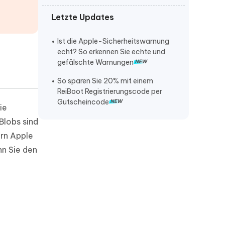
Letzte Updates
iPhone lautstärke verstellt sich von
selbst
Ist die Apple-Sicherheitswarnung
iPhone klingelt nicht bei anruf
echt? So erkennen Sie echte und
gefälschte Warnungen
iPhone stürzt ständig ab
So sparen Sie 20% mit einem
ReiBoot Registrierungscode per
Gutscheincode
ie
Blobs sind
rn Apple
nn Sie den