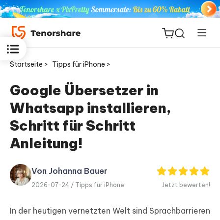
Startseite >
Tipps für iPhone >
Google Übersetzer in
Whatsapp installieren,
ReiBoot
for iOS
Schritt für Schritt
Anleitung!
PDNob
Neu
PDF
Editor
Von Johanna Bauer
2026-07-24 /
Tipps für iPhone
Jetzt bewerten!
iAnyGo
In der heutigen vernetzten Welt sind Sprachbarrieren