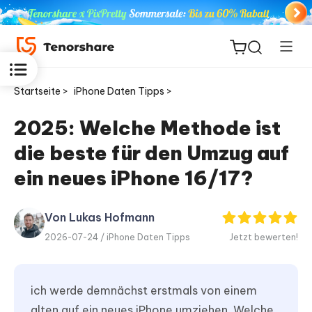
Startseite >
iPhone Daten Tipps >
2025: Welche Methode ist
die beste für den Umzug auf
ReiBoot
for iOS
ein neues iPhone 16/17?
PDNob
Von Lukas Hofmann
Neu
PDF
2026-07-24 /
iPhone Daten Tipps
Jetzt bewerten!
Editor
iAnyGo
ich werde demnächst erstmals von einem
alten auf ein neues iPhone umziehen. Welche