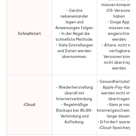
müssen kompatibl
- Geräte
iOS-Versionen
nebeneinander
haben.
legen und
- Einige Apps
Anweisungen folgen.
müssen neu
Schnellstart
- In der Regel die
eingerichtet
schnellste Methode.
werden.
- Viele Einstellungen
- Ältere, nicht meh
und Daten werden
verfügbare
übernommen.
Versionen können
nicht übertragen
werden.
- Gesundheitsdaten 
- Wiederherstellung
Apple-Pay-Karte
überall mit
werden nicht imme
Internetverbindung.
übertragen.
iCloud
- Regelmäßige
- Kann je nach
Backups bei WLAN-
Internetgeschwindig
Verbindung und
lange dauern.
Aufladung.
- Erfordert ausreich
iCloud-Speicherplat