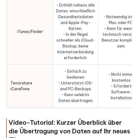
- Enthält nahezu alle
Daten, einschließlich
Gesundheitsdaten
- Notwendig ist ei
und Apple-Pay-
Mac oder PC.
Karten.
- Kann für wenige
iTunes/Finder
- In der Regel
technisch versiert
schneller als iCloud-
Benutzer komplizie
Backup, keine
sein.
Internetverbindung
erforderlich.
- Einfach zu
- Nicht immer
bedienen
kostenlos
Tenorshare
- Unterstützt iOS-
- Erfordert
iCareFone
und PC-Backups
Software-
- Kann selektiv
Installation
Daten übertragen
Video-Tutorial: Kurzer Überblick über
die Übertragung von Daten auf Ihr neues