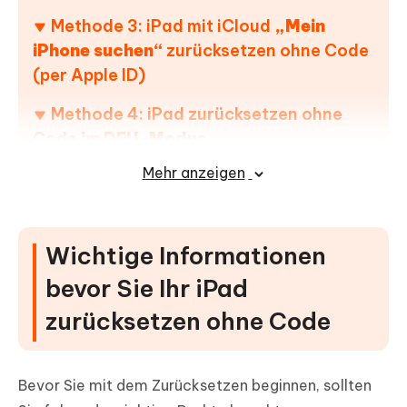
Methode 3: iPad mit iCloud
„Mein
iPhone suchen“
zurücksetzen ohne Code
(per Apple ID)
Methode 4: iPad zurücksetzen ohne
Code
im DFU-Modus
Mehr anzeigen
iPad-Einrichtung nach dem
zurücksetzen ohne Code
Wichtige Informationen
bevor Sie Ihr iPad
zurücksetzen ohne Code
Bevor Sie mit dem Zurücksetzen beginnen, sollten