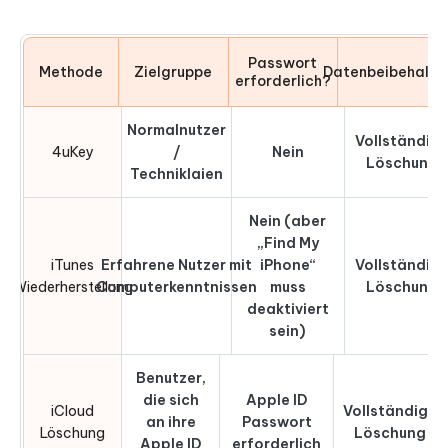
Passwort
Methode
Zielgruppe
Datenbeibehaltu
erforderlich?
Normalnutzer
Vollständig
4uKey
/
Nein
Löschung
Techniklaien
Nein (aber
„Find My
iTunes
Erfahrene Nutzer mit
iPhone“
Vollständig
Wiederherstellung
Computerkenntnissen
muss
Löschung
deaktiviert
sein)
Benutzer,
die sich
Apple ID
iCloud
Vollständige
an ihre
Passwort
Löschung
Löschung
Apple ID
erforderlich
In