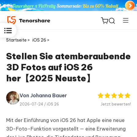
Startseite >
iOS 26 >
Stellen Sie atemberaubende
3D Fotos auf iOS 26
ReiBoot
for iOS
her【2025 Neuste】
PDNob
Von Johanna Bauer
Neu
PDF
2026-07-24 /
iOS 26
Jetzt bewerten!
Editor
Mit der Einführung von iOS 26 hat Apple eine neue
iAnyGo
3D-Foto-Funktion vorgestellt — eine Erweiterung