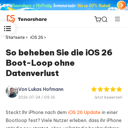
Startseite >
iOS 26 >
So beheben Sie die iOS 26
Boot-Loop ohne
ReiBoot
for iOS
Datenverlust
PDNob
Von Lukas Hofmann
Neu
PDF
2026-07-24 /
iOS 26
Jetzt bewerten!
Editor
Steckt Ihr iPhone nach dem
iOS 26 Update
in einer
iAnyGo
Bootloop fest? Viele Nutzer erleben, dass ihr iPhone