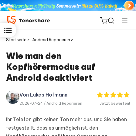
Startseite >
Android Reparieren >
Wie man den
Kopfhörermodus auf
ReiBoot
for iOS
Android deaktiviert
PDNob
Von Lukas Hofmann
Neu
PDF
2026-07-24 /
Android Reparieren
Jetzt bewerten!
Editor
Ihr Telefon gibt keinen Ton mehr aus, und Sie haben
iAnyGo
festgestellt, dass es unmöglich ist, den