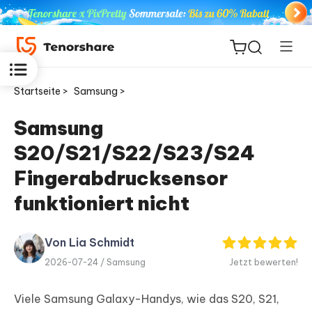
Startseite >
Samsung >
Samsung
S20/S21/S22/S23/S24
ReiBoot
for iOS
Fingerabdrucksensor
funktioniert nicht
PDNob
Neu
PDF
Editor
Von Lia Schmidt
2026-07-24 /
Samsung
Jetzt bewerten!
iAnyGo
Viele Samsung Galaxy-Handys, wie das S20, S21,