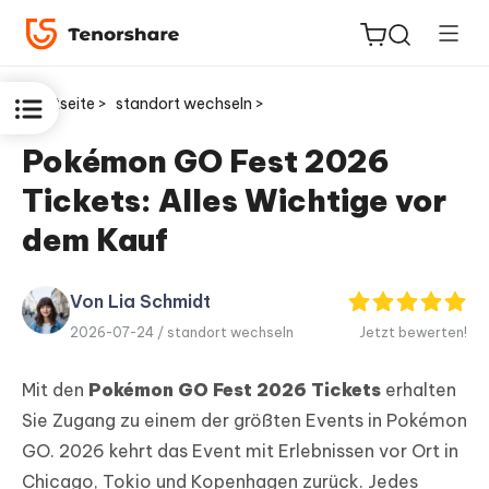
Startseite >
standort wechseln >
Pokémon GO Fest 2026
Tickets: Alles Wichtige vor
ReiBoot
for iOS
dem Kauf
PDNob
Von Lia Schmidt
Neu
PDF
2026-07-24 /
standort wechseln
Jetzt bewerten!
Editor
Mit den
Pokémon GO Fest 2026 Tickets
erhalten
iAnyGo
Sie Zugang zu einem der größten Events in Pokémon
GO. 2026 kehrt das Event mit Erlebnissen vor Ort in
Chicago, Tokio und Kopenhagen zurück. Jedes