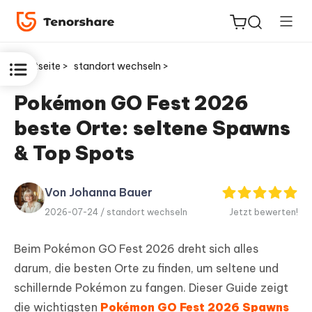
Startseite >
standort wechseln >
Pokémon GO Fest 2026
beste Orte: seltene Spawns
ReiBoot
for iOS
& Top Spots
PDNob
Von Johanna Bauer
Neu
PDF
2026-07-24 /
standort wechseln
Jetzt bewerten!
Editor
Beim Pokémon GO Fest 2026 dreht sich alles
iAnyGo
darum, die besten Orte zu finden, um seltene und
schillernde Pokémon zu fangen. Dieser Guide zeigt
die wichtigsten
Pokémon GO Fest 2026 Spawns