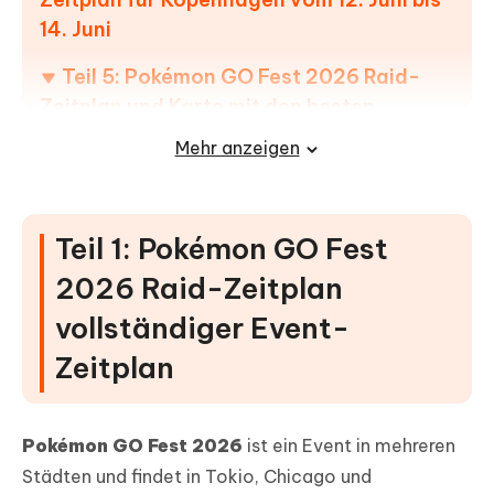
14. Juni
Teil 5: Pokémon GO Fest 2026 Raid-
Zeitplan und Karte mit den besten
Standorten
Mehr anzeigen
1. Tokio: Raid-Zonen am Wasser
2. Chicago: Raid-Gebiet mit hoher Dichte
Teil 1: Pokémon GO Fest
3. Kopenhagen: Raid-Karte im Park
2026 Raid-Zeitplan
[Bonus] Mit Tenorshare iAnyGo
vollständiger Event-
leichter mehr 5-Sterne-Raids finden
Zeitplan
Pokémon GO Fest 2026
ist ein Event in mehreren
Städten und findet in Tokio, Chicago und