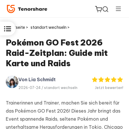
Startseite >
standort wechseln >
Pokémon GO Fest 2026
Raid-Zeitplan: Guide mit
ReiBoot
for iOS
Karte und Raids
PDNob
Von Lia Schmidt
Neu
PDF
2026-07-24 /
standort wechseln
Jetzt bewerten!
Editor
Trainerinnen und Trainer, machen Sie sich bereit für
iAnyGo
das Pokémon GO Fest 2026! Dieses Jahr bringt das
Event spannende Raids, seltene Pokémon und
unterhaltsame Herausforderungen in Tokio, Chicago