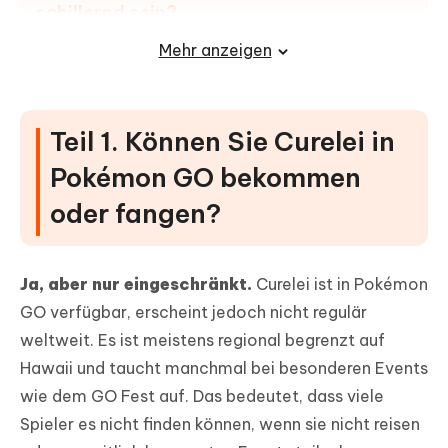
schillernd sein?
Mehr anzeigen
Teil 5. Profi-Tipp: Wie fängt man
Curelei in Pokémon GO schnell und
einfach?
Teil 1. Können Sie Curelei in
So verwenden Sie iAnyGo, um Curelei zu fangen
Pokémon GO bekommen
FAQ: Wie fängt man Curelei in Pokémon
oder fangen?
GO?
Ja, aber nur eingeschränkt.
Curelei ist in Pokémon
GO verfügbar, erscheint jedoch nicht regulär
weltweit. Es ist meistens regional begrenzt auf
Hawaii und taucht manchmal bei besonderen Events
wie dem GO Fest auf. Das bedeutet, dass viele
Spieler es nicht finden können, wenn sie nicht reisen