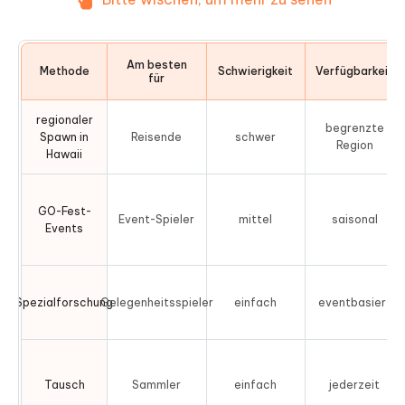
Am besten
Methode
Schwierigkeit
Verfügbarkeit
für
regionaler
begrenzte
Spawn in
Reisende
schwer
Region
Hawaii
GO-Fest-
Event-Spieler
mittel
saisonal
Events
Spezialforschung
Gelegenheitsspieler
einfach
eventbasiert
Tausch
Sammler
einfach
jederzeit