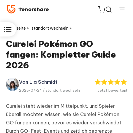
Startseite >
standort wechseln >
Curelei Pokémon GO
fangen: Kompletter Guide
ReiBoot
for iOS
2026
PDNob
Von Lia Schmidt
Neu
PDF
2026-07-24 /
standort wechseln
Jetzt bewerten!
Editor
Curelei steht wieder im Mittelpunkt, und Spieler
iAnyGo
überall möchten wissen, wie sie Curelei Pokémon
GO fangen können, bevor es wieder verschwindet.
Durch GO-Fest-Events und zeitlich begrenzte