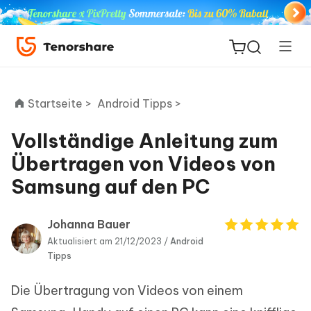
Startseite >
Android Tipps >
Vollständige Anleitung zum
ReiBoot
Übertragen von Videos von
for iOS
Samsung auf den PC
PDNob
Neu
PDF
Johanna Bauer
Editor
Aktualisiert am 21/12/2023 /
Android
Tipps
iAnyGo
Die Übertragung von Videos von einem