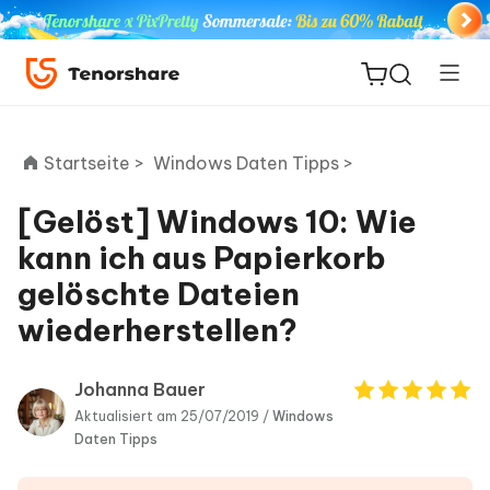
Startseite >
Windows Daten Tipps >
[Gelöst] Windows 10: Wie
ReiBoot
kann ich aus Papierkorb
for iOS
gelöschte Dateien
wiederherstellen?
PDNob
Neu
PDF
Editor
Johanna Bauer
Aktualisiert am 25/07/2019 /
Windows
iAnyGo
Daten Tipps