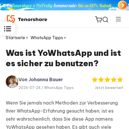
Startseite >
WhatsApp Tipps >
Was ist YoWhatsApp und ist
es sicher zu benutzen?
ReiBoot
for iOS
Von Johanna Bauer
PDNob
2026-07-24 /
WhatsApp Tipps
Jetzt bewerten!
Neu
PDF
Editor
Wenn Sie jemals nach Methoden zur Verbesserung
Ihrer WhatsApp-Erfahrung gesucht haben, ist es
iAnyGo
sehr wahrscheinlich, dass Sie diese App namens
YoWhatsApp gesehen haben. Es gibt auch viele