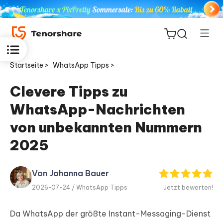
Startseite >
WhatsApp Tipps >
Clevere Tipps zu
WhatsApp-Nachrichten
ReiBoot
for iOS
von unbekannten Nummern
2025
PDNob
Neu
PDF
Editor
Von Johanna Bauer
2026-07-24 /
WhatsApp Tipps
Jetzt bewerten!
iAnyGo
Da WhatsApp der größte Instant-Messaging-Dienst