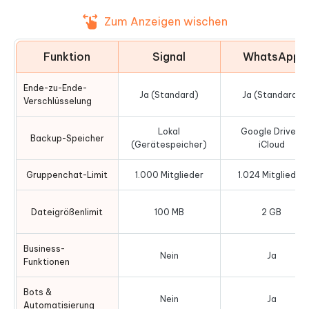
Zum Anzeigen wischen
Funktion
Signal
WhatsApp
Ende-zu-Ende-
Ja (Standard)
Ja (Standard)
Verschlüsselung
Lokal
Google Drive /
Backup-Speicher
(Gerätespeicher)
iCloud
Gruppenchat-Limit
1.000 Mitglieder
1.024 Mitglieder
Dateigrößenlimit
100 MB
2 GB
Business-
Nein
Ja
Funktionen
Bots &
Nein
Ja
Automatisierung