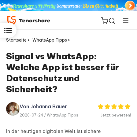
Startseite >
WhatsApp Tipps >
Signal vs WhatsApp:
Welche App ist besser für
ReiBoot
for iOS
Datenschutz und
Sicherheit?
PDNob
Neu
PDF
Editor
Von Johanna Bauer
2026-07-24 /
WhatsApp Tipps
Jetzt bewerten!
iAnyGo
In der heutigen digitalen Welt ist sichere