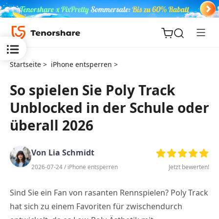
Startseite >
iPhone entsperren >
So spielen Sie Poly Track
Unblocked in der Schule oder
ReiBoot
for iOS
überall 2026
PDNob
Von Lia Schmidt
Neu
PDF
2026-07-24 /
iPhone entsperren
Jetzt bewerten!
Editor
Sind Sie ein Fan von rasanten Rennspielen? Poly Track
iAnyGo
hat sich zu einem Favoriten für zwischendurch