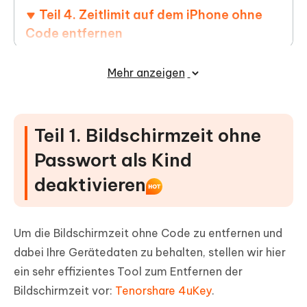
Teil 4. Zeitlimit auf dem iPhone ohne
Code entfernen
Teil 5. Bildschirmzeit Code als Kind
Mehr anzeigen
herausfinden, wenn vergessen
Teil 6. Option zum Ausschalten der
Bildschirmzeit grau oder weg
Teil 1. Bildschirmzeit ohne
Passwort als Kind
Teil 7. FAQs zur Deaktivierung der
Bildschirmzeit
deaktivieren
Um die Bildschirmzeit ohne Code zu entfernen und
dabei Ihre Gerätedaten zu behalten, stellen wir hier
ein sehr effizientes Tool zum Entfernen der
Bildschirmzeit vor:
Tenorshare 4uKey
.