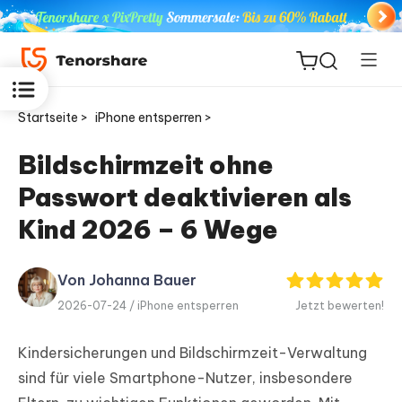
Startseite >
iPhone entsperren >
Bildschirmzeit ohne
Passwort deaktivieren als
ReiBoot
for iOS
Kind 2026 – 6 Wege
PDNob
Von Johanna Bauer
Neu
PDF
2026-07-24 /
iPhone entsperren
Jetzt bewerten!
Editor
Kindersicherungen und Bildschirmzeit-Verwaltung
iAnyGo
sind für viele Smartphone-Nutzer, insbesondere