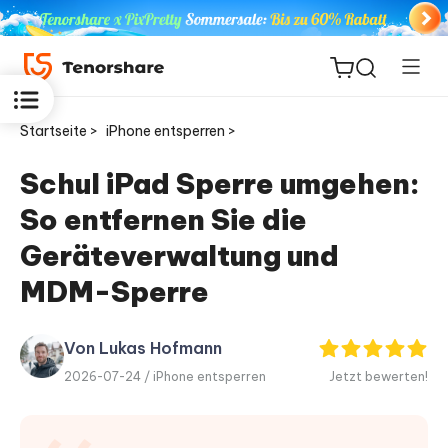
Startseite >
iPhone entsperren >
Schul iPad Sperre umgehen:
So entfernen Sie die
ReiBoot
for iOS
Geräteverwaltung und
MDM-Sperre
PDNob
Neu
PDF
Editor
Von Lukas Hofmann
2026-07-24 /
iPhone entsperren
Jetzt bewerten!
iAnyGo