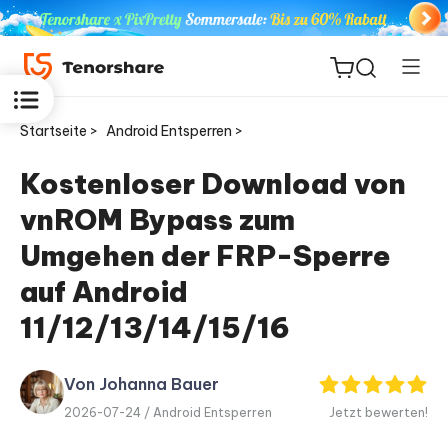
Startseite >
Android Entsperren >
Kostenloser Download von
vnROM Bypass zum
ReiBoot
for iOS
Umgehen der FRP-Sperre
auf Android
PDNob
Neu
11/12/13/14/15/16
PDF
Editor
Von Johanna Bauer
iAnyGo
2026-07-24 /
Android Entsperren
Jetzt bewerten!