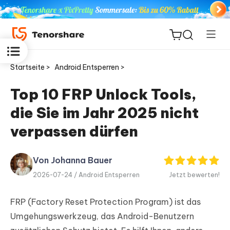
Startseite >
Android Entsperren >
Top 10 FRP Unlock Tools,
die Sie im Jahr 2025 nicht
ReiBoot
for iOS
verpassen dürfen
PDNob
Von Johanna Bauer
Neu
PDF
2026-07-24 /
Android Entsperren
Jetzt bewerten!
Editor
FRP (Factory Reset Protection Program) ist das
iAnyGo
Umgehungswerkzeug, das Android-Benutzern